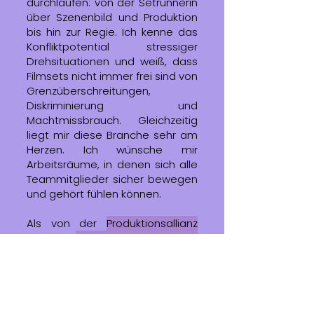
durchlaufen: von der Setrunnerin
über Szenenbild und Produktion
bis hin zur Regie. Ich kenne das
Konfliktpotential stressiger
Drehsituationen und weiß, dass
Filmsets nicht immer frei sind von
Grenzüberschreitungen,
Diskriminierung und
Machtmissbrauch. Gleichzeitig
liegt mir diese Branche sehr am
Herzen. Ich wünsche mir
Arbeitsräume, in denen sich alle
Teammitglieder sicher bewegen
und gehört fühlen können.
Als von der
Produktionsallianz
und
FairPlay Film+Kultur
zertifizierte Vertrauensperson
begleite ich Filmproduktionen als
unabhängige externe
Ansprechpartnerin. Ich arbeite
im Rahmen des
Respect Code